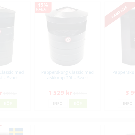
15%
KAMPANJ!
RABATT
Classic med
Papperskorg Classic med
Pappersko
L - Svart
askkopp 20L - Svart
r
1 529 kr
3 9
1 999 kr
1 799 kr
KÖP
INFO
KÖP
INFO