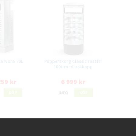
a Nora 70L
Papperskorg Classic rostfri
100L med askkopp
259 kr
6 999 kr
KÖP
INFO
KÖP
ggt hos oss