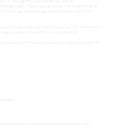
 på 2,5 mm galvaniserad metall och som är
tbeläggningen. Papperskorgens bas och stödram har en
det hål som gör monteringen enkel på mark eller på ett
papperskorgen och följer med vid leveransen. Söker ni en
ni välja en papperskorg från Heavy duty-serie!
 att placeras och skruvas fast under papperskorgen. Vikt
uktbild)
nom att botten skruvas fast i betongfundament eller