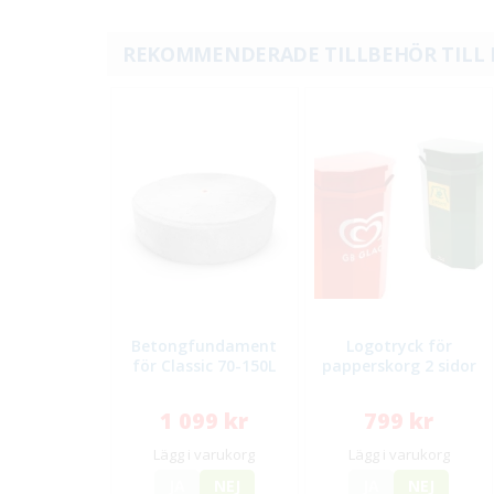
REKOMMENDERADE TILLBEHÖR TILL
Betongfundament
Logotryck för
för Classic 70-150L
papperskorg 2 sidor
1 099 kr
799 kr
Lägg i varukorg
Lägg i varukorg
JA
NEJ
JA
NEJ