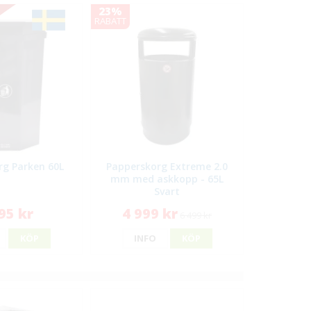
23%
RABATT
rg Parken 60L
Papperskorg Extreme 2.0
mm med askkopp - 65L
Svart
95 kr
4 999 kr
6 499 kr
KÖP
INFO
KÖP