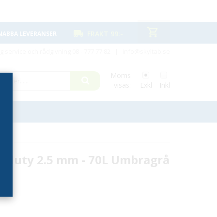
FRAKT 99:-
NABBA LEVERANSER
ig service och rådgivning
08 - 777 77 82
|
info@skyltab.se
Moms
visas:
Exkl
Inkl
 duty 2.5 mm - 70L Umbragrå