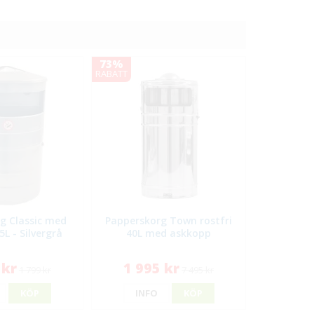
73%
RABATT
g Classic med
Papperskorg Town rostfri
L - Silvergrå
40L med askkopp
 kr
1 995 kr
1 799 kr
7 495 kr
KÖP
INFO
KÖP