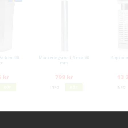
arken 40L -
Monteringsrör 1,5 m x 60
Soptunn
er
mm
5 kr
799 kr
13 
KÖP
INFO
KÖP
INFO
ice
Information
Handla try