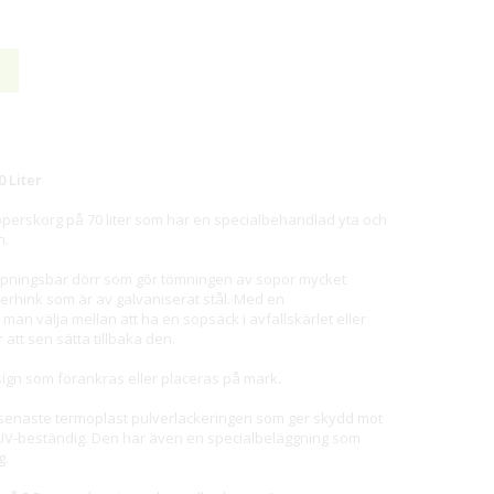
 Liter
apperskorg på 70 liter som har en specialbehandlad yta och
n.
pningsbar dörr som gör tömningen av sopor mycket
nerhink som är av galvaniserat stål. Med en
an välja mellan att ha en sopsäck i avfallskärlet eller
att sen sätta tillbaka den.
esign som förankras eller placeras på mark.
enaste termoplast pulverlackeringen som ger skydd mot
r UV-beständig. Den har även en specialbeläggning som
g.