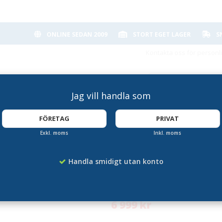
ONLINE SEDAN 2009
STORT EGET LAGER
S
Kontakta oss för personl
Jag vill handla som
FÖRETAG
PRIVAT
Exkl. moms
Inkl. moms
 duty 2.5 mm - 70L Umbragrå
Papperskorg Heavy
Handla smidigt utan konto
Artikelnummer:
DR-AT702T2.57022
6 999 kr