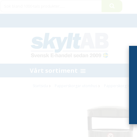
Vårt sortiment
Startsida
Papperskorgar utomhus
Papperskorg Heavy