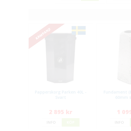
KAMPANJ!
Papperskorg Parken 40L -
Fundament (B
Svart
60mm s
2 895 kr
1 09
INFO
KÖP
INFO