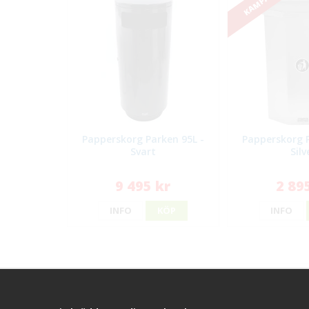
KAMPANJ!
Papperskorg Parken 95L -
Papperskorg P
Svart
Silv
9 495 kr
2 89
INFO
KÖP
INFO
Kontakt
Kundserv