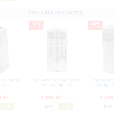
POPULÄRA PRODUKTER
73%
22%
RABATT
RABATT
etong) för
Papperskorg Town rostfri
Papperskor
tolpe
med askkopp 40L
askkopp 35
9 kr
1 995 kr
1 399
7 495 kr
KÖP
INFO
KÖP
INFO