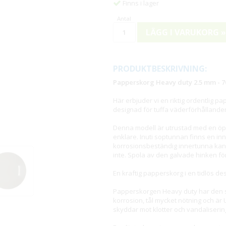
Finns i lager
LÄGG I VARUKORG »
PRODUKTBESKRIVNING:
Papperskorg Heavy duty 2.5 mm - 70
Här erbjuder vi en riktig ordentlig p
designad för tuffa väderförhållande
Denna modell är utrustad med en öp
enklare. Inuti soptunnan finns en in
korrosionsbeständig innertunna kan m
inte. Spola av den galvade hinken för 
En kraftig papperskorg i en tidlös d
Papperskorgen Heavy duty har den s
korrosion, tål mycket nötning och ä
skyddar mot klotter och vandaliserin