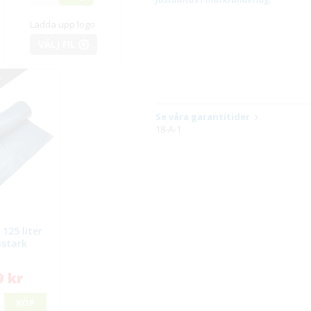
Ladda upp logo
VÄLJ FIL
ST
Se våra garantitider
18-A-1
125 liter
astark
9 kr
KÖP