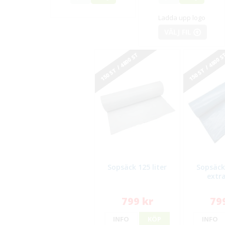
Ladda upp logo
VÄLJ FIL
150 ST / 4800 ST
150 ST / 4800 
Sopsäck 125 liter
Sopsäck 
extr
799 kr
79
INFO
KÖP
INFO