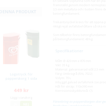
En slitstark soptunna som har en yta
framställd genom modern termoplas
3,5 mm metallyta och i botten finns 
 DENNA PRODUKT
betongfundament.
Trekantsnyckel krävs för att öppna 
riktigt rejäl avfallsbehållare så ska 
Som tillbehör finns betongfundament
på betongfundament: 48 kg.
Specifikationer
Mått: Ø 420 mm x 870 mm
Vikt: 35 kg
Material: galvaniserad stål 2,5 mm
Färg: Umbragrå (RAL 7022)
Logotryck för
Volym: 70 L
papperskorg 1 sida
Inbyggd galvad avfallshink (se prod
Hål för skräp: 110x390 mm
449 kr
Korrosionsskyddsnivå: C5
Lägg i varukorg
Förankring av papperskorgen sker ge
JA
NEJ
fastbultas i mark/underlag.