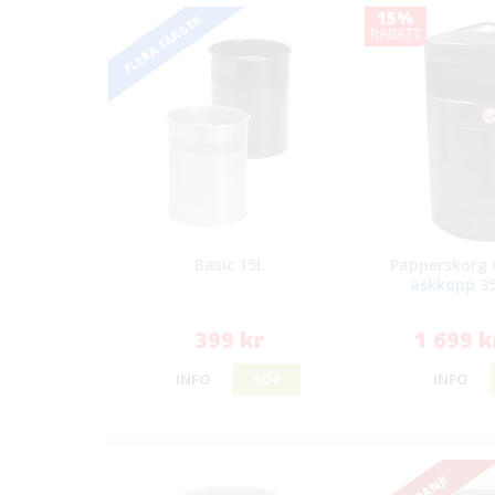
15%
FLERA FÄRGER
RABATT
Basic 15L
Papperskorg 
askkopp 35
399 kr
1 699 k
INFO
KÖP
INFO